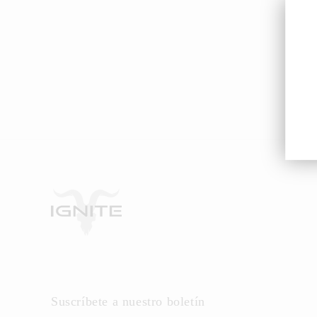
i
ó
n
:
Suscríbete a nuestro boletín