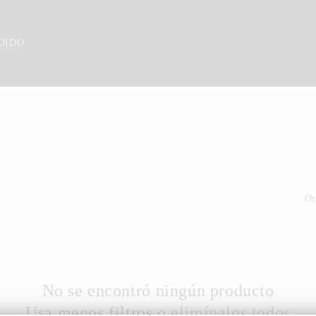
DIDO
Or
No se encontró ningún producto
Usa menos filtros o
elimínalos todos