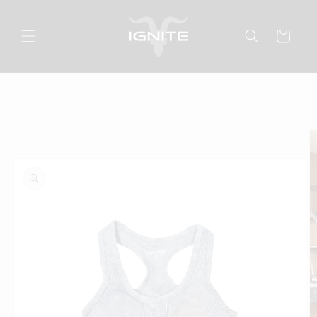
Ir
directamente
al contenido
Carrito
Ir
directamente
a la
información
del producto