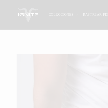
Ir
directamente
al contenido
COLECCIONES
RASTREAR PE
Ir
directamente
a la
información
del producto