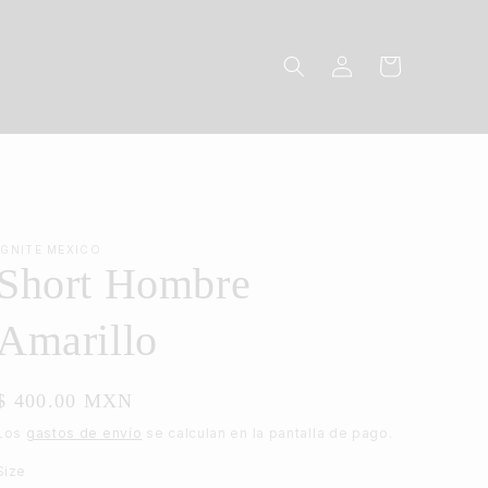
Iniciar
Carrito
sesión
IGNITE MEXICO
Short Hombre
Amarillo
Precio
$ 400.00 MXN
habitual
Los
gastos de envío
se calculan en la pantalla de pago.
Size