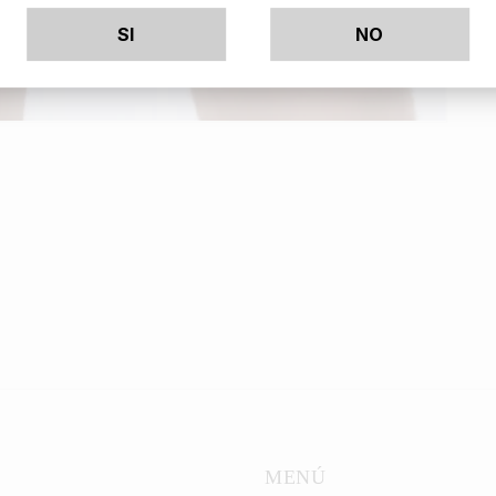
SI
NO
MENÚ